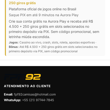
250 giros grátis
Plataforma oficial de jogos online no Brasil
Saque PIX em até 9 minutos na Aurora Play
Crie sua conta grátis na Aurora Play e receba até R$
4.500 + 250 giros grátis em slots selecionados no
primeiro depósito via PIX. Sem código promocional, sem
letrinha miúda escondida.
Jogos:
Cassino ao vivo, crash, slots, roleta, apostas esportivas ·
Bônus:
Até R$ 4.500 + 250 giros grátis em slots selecionados no
primeiro depósito via PIX, sem código promocional
ATENDIMENTO AO CLIENTE
Email:
fpf92camisas@hotmail.com
WhatsApp:
+55 (21) 97744-7845