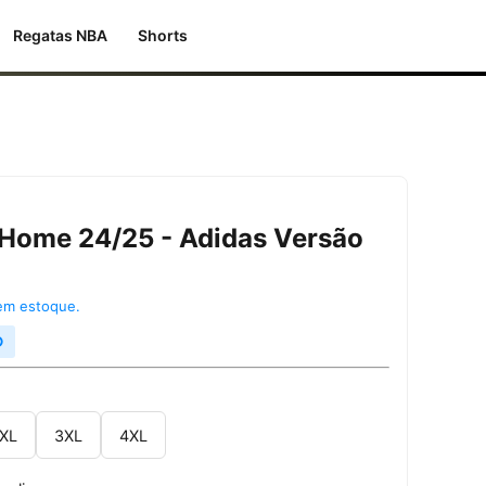
Regatas NBA
Shorts
 Home 24/25 - Adidas Versão
 em estoque.
©
XL
3XL
4XL