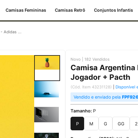
Camisas Femininas
Camisas Retrô
Conjuntos Infantis
 Adidas ...
Novo | 182 Vendidos
Camisa Argentina
Jogador + Pacth
(Cód. Item 43231128)
|
Disponível
Vendido e enviado pela
FPF92
Tamanho:
P
P
M
G
GG
2