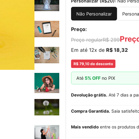
Personalizar (R$20):
Não Perso
Não Personalizar
Persona
Preço:
Preç
Preço regular
R$ 299
Em até 12x de
R$ 18,32
R$ 79,10 de desconto
Até
5% OFF
no PIX
Devolução grátis.
Até 7 dias a pa
Compra Garantida.
Saia satisfeit
Mais vendido
entre os produtos d