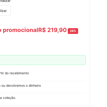
nalizar
lizar
o promocional
R$ 219,90
26%
rtir do recebimento
o ou devolvemos o dinheiro
a coleção.