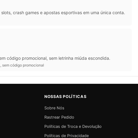
slots, crash games e apostas esportivas em uma única conta.
 Sem código promocional, sem letrinha miúda escondida.
IX, sem código promocional
NOSSAS POLÍTICAS
Sobre Nós
Rastrear Pedido
Políticas de Troca e Devolução
Políticas de Privacidade