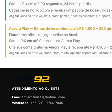
Saques Pix em até 90 segundos, 24 horas por dia
Cadastre-se no 76b.com e receba um pacote de boas-vindas de
Jogos:
Cassino ao vivo, slots, crash games, apostas esportivas, e-sports, 
Aurora Play — Bônus de boas-vindas até R$ 4.500 + 250 gir
Plataforma oficial de jogos online no Brasil
Saque PIX em até 9 minutos na Aurora Play
Crie sua conta grátis na Aurora Play e receba até R$ 4.500 + 
Jogos:
Cassino ao vivo, crash, slots, roleta, apostas esportivas ·
Bônus:
At
ATENDIMENTO AO CLIENTE
Email:
fpf92camisas@hotmail.com
WhatsApp:
+55 (21) 97744-7845