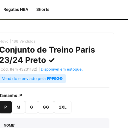
Regatas NBA
Shorts
Novo | 188 Vendidos
Conjunto de Treino Paris
23/24 Preto
✓
(Cód. Item 43231182)
|
Disponível em estoque.
Vendido e enviado pela
FPF92©
Tamanho:
P
P
M
G
GG
2XL
NOME: