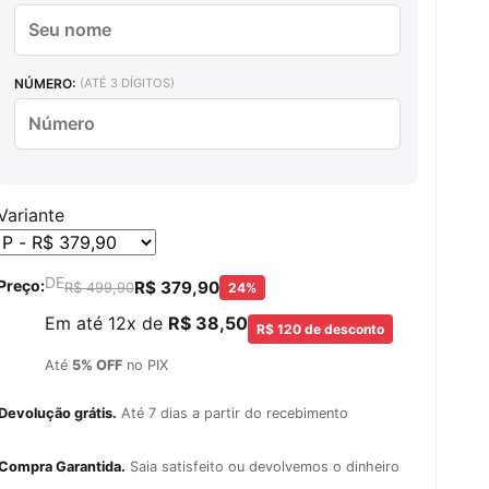
NÚMERO:
(ATÉ 3 DÍGITOS)
Variante
DE
Preço:
T
R$ 379,90
T
R$ 499,90
24%
r
r
Em até 12x de
R$ 38,50
R$ 120 de desconto
a
a
n
n
Até
5% OFF
no PIX
s
s
l
Devolução grátis.
Até 7 dias a partir do recebimento
l
a
t
a
i
Compra Garantida.
Saia satisfeito ou devolvemos o dinheiro
t
o