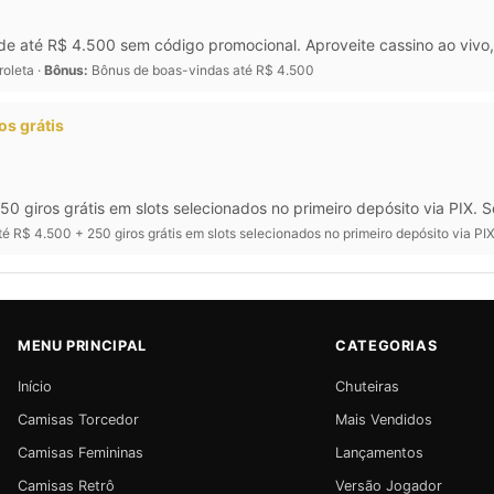
 até R$ 4.500 sem código promocional. Aproveite cassino ao vivo, 
roleta ·
Bônus:
Bônus de boas-vindas até R$ 4.500
os grátis
250 giros grátis em slots selecionados no primeiro depósito via PIX.
é R$ 4.500 + 250 giros grátis em slots selecionados no primeiro depósito via P
MENU PRINCIPAL
CATEGORIAS
Início
Chuteiras
Camisas Torcedor
Mais Vendidos
Camisas Femininas
Lançamentos
Camisas Retrô
Versão Jogador