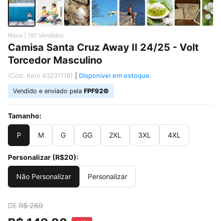
Novo | 181 Vendidos
Camisa Santa Cruz Away II 24/25 - Volt
Torcedor Masculino
(Cód. Item 43231118)
|
Disponível em estoque.
Vendido e enviado pela
FPF92©
Tamanho:
P
M
G
GG
2XL
3XL
4XL
Personalizar (R$20):
Não Personalizar
Personalizar
DE
R$ 269