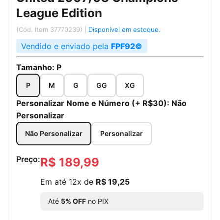
League Edition
(Cód. Item 37770239)
|
Disponível em estoque.
Vendido e enviado pela
FPF92©
Tamanho:
P
P
M
G
GG
XG
Personalizar Nome e Número (+ R$30):
Não
Personalizar
Não Personalizar
Personalizar
Preço:
R$ 189,99
Em até 12x de
R$ 19,25
Até
5% OFF
no PIX