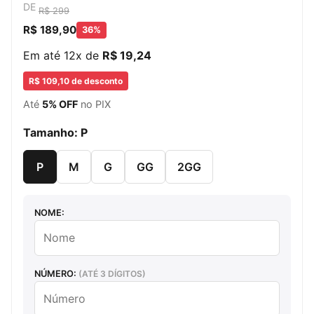
DE
R$ 299
R$ 189,90
36%
Em até 12x de
R$ 19,24
R$ 109,10 de desconto
Até
5% OFF
no PIX
Tamanho:
P
P
M
G
GG
2GG
NOME:
NÚMERO:
(ATÉ 3 DÍGITOS)