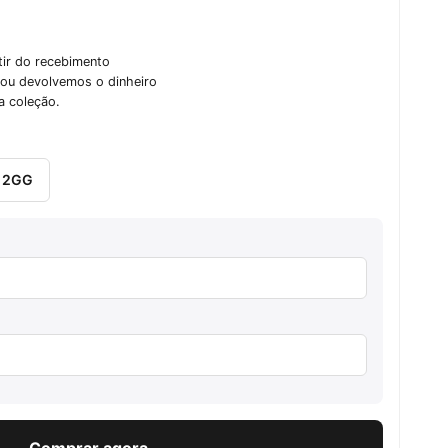
tir do recebimento
o ou devolvemos o dinheiro
a coleção.
2GG