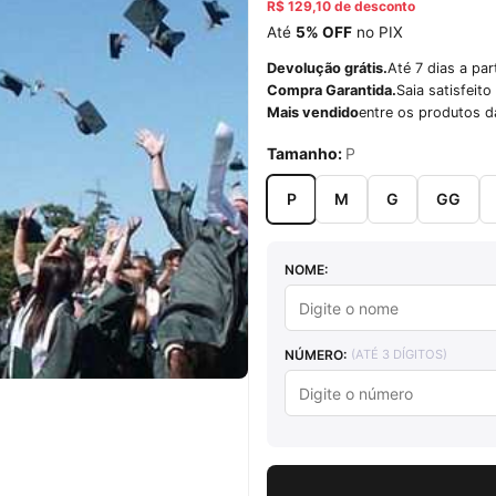
R$ 129,10 de desconto
Até
5% OFF
no PIX
Devolução grátis.
Até 7 dias a par
Compra Garantida.
Saia satisfeit
Mais vendido
entre os produtos d
Tamanho:
P
P
M
G
GG
NOME:
NÚMERO:
(ATÉ 3 DÍGITOS)