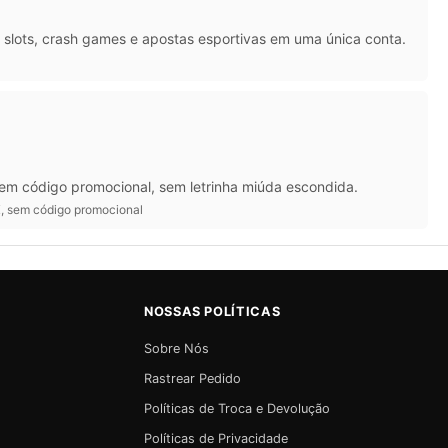
slots, crash games e apostas esportivas em uma única conta.
 Sem código promocional, sem letrinha miúda escondida.
IX, sem código promocional
NOSSAS POLÍTICAS
Sobre Nós
Rastrear Pedido
Políticas de Troca e Devolução
Políticas de Privacidade