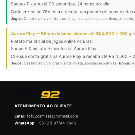
Saques Pix em até 90 segundos, 24 horas por dia
Cadastre-se no 76b.com e receba um pacote de boas-vindas de
Jogos:
Cassino ao vivo, slots, crash games, apostas esportivas, e-sports, 
Aurora Play — Bônus de boas-vindas até R$ 4.500 + 250 gir
Plataforma oficial de jogos online no Brasil
Saque PIX em até 9 minutos na Aurora Play
Crie sua conta grátis na Aurora Play e receba até R$ 4.500 + 
Jogos:
Cassino ao vivo, crash, slots, roleta, apostas esportivas ·
Bônus:
At
ATENDIMENTO AO CLIENTE
Email:
fpf92camisas@hotmail.com
WhatsApp:
+55 (21) 97744-7845