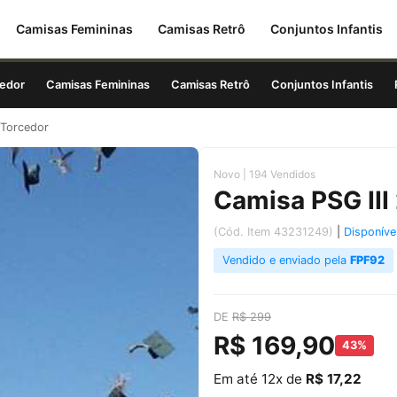
Camisas Femininas
Camisas Retrô
Conjuntos Infantis
edor
Camisas Femininas
Camisas Retrô
Conjuntos Infantis
 Torcedor
Novo | 194 Vendidos
Camisa PSG III
(Cód. Item 43231249)
|
Disponíve
Vendido e enviado pela
FPF92
DE
R$ 299
R$ 169,90
43%
Em até 12x de
R$ 17,22