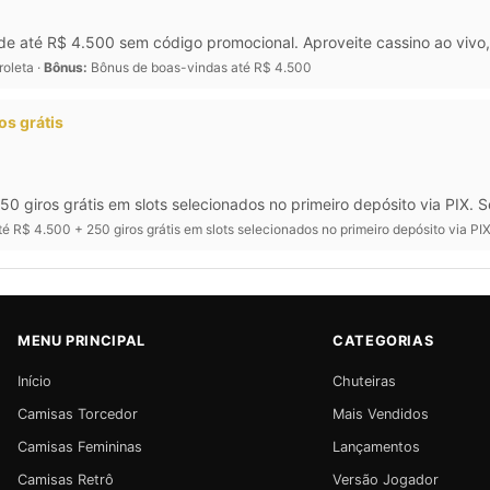
 até R$ 4.500 sem código promocional. Aproveite cassino ao vivo, 
roleta ·
Bônus:
Bônus de boas-vindas até R$ 4.500
os grátis
250 giros grátis em slots selecionados no primeiro depósito via PIX.
é R$ 4.500 + 250 giros grátis em slots selecionados no primeiro depósito via P
MENU PRINCIPAL
CATEGORIAS
Início
Chuteiras
Camisas Torcedor
Mais Vendidos
Camisas Femininas
Lançamentos
Camisas Retrô
Versão Jogador