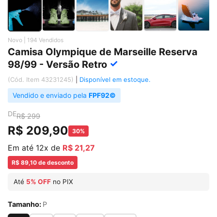
Novo | 194 Vendidos
Camisa Olympique de Marseille Reserva
✓
98/99 - Versão Retro
(Cód. Item 43231245)
|
Disponível em estoque.
Vendido e enviado pela
FPF92©
DE
R$ 299
R$ 209,90
30%
Em até 12x de
R$ 21,27
R$ 89,10 de desconto
Até
5% OFF
no PIX
Tamanho:
P