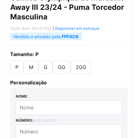
Away III 23/24 - Puma Torcedor
Masculina
(Cód. Item 43231159)
|
Disponível em estoque.
Vendido e enviado pela
FPF92©
Tamanho:
P
P
M
G
GG
2GG
Personalização
NOME:
NÚMERO:
(ATÉ 3 DÍGITOS)