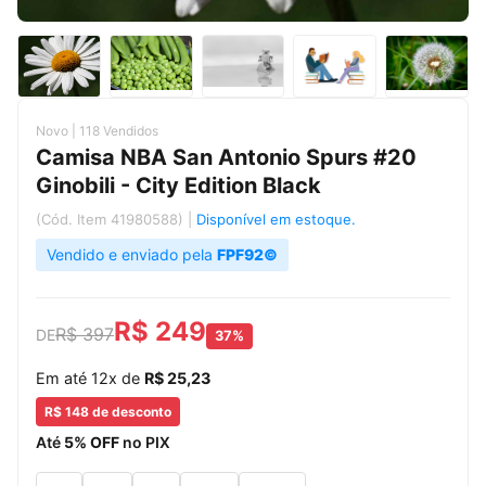
Novo | 118 Vendidos
Camisa NBA San Antonio Spurs #20
Ginobili - City Edition Black
(Cód. Item 41980588)
|
Disponível em estoque.
Vendido e enviado pela
FPF92©
R$ 249
R$ 397
DE
37%
Em até 12x de
R$ 25,23
R$ 148 de desconto
Até
5% OFF
no PIX