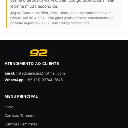
primeiro depósito via PIX. Sem código promocional, sem
letrinha miúda escondida.
Jogos:
Cassino ao vivo, crash, slots, roleta, apostas esportivas ·
Bônus:
Até R$ 4.500 + 250 giros grátis em slots selecionados no
primeiro depósito via PIX, sem código promocional
ATENDIMENTO AO CLIENTE
Email:
fpf92camisas@hotmail.com
WhatsApp:
+55 (21) 97744-7845
MENU PRINCIPAL
Início
Camisas Torcedor
Camisas Femininas