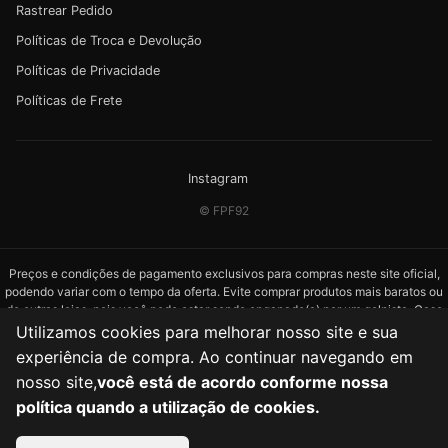
Rastrear Pedido
Políticas de Troca e Devolução
Políticas de Privacidade
Políticas de Frete
Instagram
© FPF92
Preços e condições de pagamento exclusivos para compras neste site oficial,
podendo variar com o tempo da oferta. Evite comprar produtos mais baratos ou
de outras lojas, pois você pode estar sendo enganado(a) por um golpista. Caso
você compre os mesmos produtos em outras lojas,
não nos responsabilizamos
Utilizamos cookies para melhorar nosso site e sua
por quaisquer problemas.
experiência de compra. Ao continuar navegando em
nosso site,
você está de acordo conforme nossa
política quando a utilização de cookies.