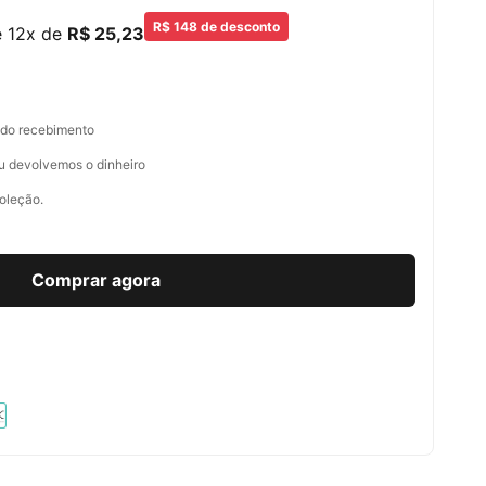
R$ 148 de desconto
é 12x de
R$ 25,23
r do recebimento
ou devolvemos o dinheiro
oleção.
Comprar agora