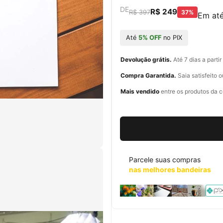
DE
T
R$ 249
T
37%
R$ 397
Em at
r
r
a
a
Até
5% OFF
no PIX
n
n
s
s
Devolução grátis.
Até 7 dias a parti
l
l
a
Compra Garantida.
Saia satisfeito 
t
a
Mais vendido
i
entre os produtos da c
t
o
i
n
o
m
n
i
s
m
s
i
Parcele suas compras
i
s
nas melhores bandeiras
n
s
g
i
:
p
n
t
g
-