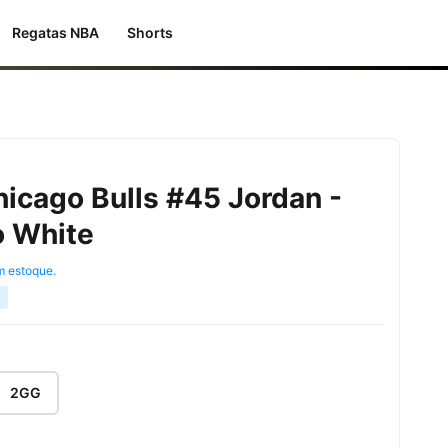
Regatas NBA
Shorts
icago Bulls #45 Jordan -
o White
m estoque.
2GG