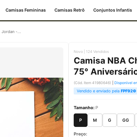
Camisas Femininas
Camisas Retrô
Conjuntos Infantis
Jordan -...
Novo | 124 Vendidos
Camisa NBA Ch
75° Aniversári
(Cód. Item 41980646)
|
Disponível e
Vendido e enviado pela
FPF92©
Tamanho:
P
P
M
G
GG
Preço: