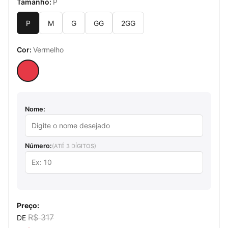
Tamanho:
P
P
M
G
GG
2GG
Cor:
Vermelho
Nome:
Número:
(ATÉ 3 DÍGITOS)
Preço:
R$ 317
DE