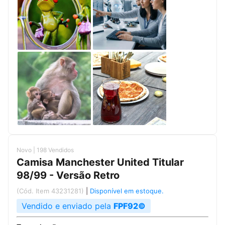
Novo | 198 Vendidos
Camisa Manchester United Titular
98/99 - Versão Retro
(Cód. Item 43231281)
|
Disponível em estoque.
Vendido e enviado pela
FPF92©