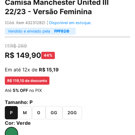
Camisa Manchester United III
22/23 - Versão Feminina
(Cód. Item 43231282) |
Disponível em estoque.
Vendido e enviado pela
FPF92©
R$ 269
DE
R$ 149,90
44%
Em até 12x de
R$ 15,19
R$ 119,10 de desconto
Até
5% OFF
no PIX
Tamanho:
P
P
M
G
GG
2GG
Cor:
Verde