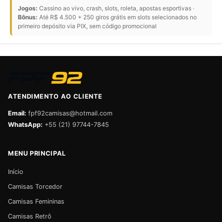
Jogos:
Cassino ao vivo, crash, slots, roleta, apostas esportivas ·
Bônus:
Até R$ 4.500 + 250 giros grátis em slots selecionados no
primeiro depósito via PIX, sem código promocional
ATENDIMENTO AO CLIENTE
Email:
fpf92camisas@hotmail.com
WhatsApp:
+55 (21) 97744-7845
MENU PRINCIPAL
Início
Camisas Torcedor
Camisas Femininas
Camisas Retrô