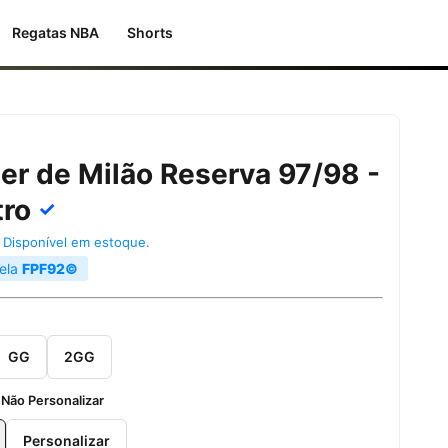
Regatas NBA
Shorts
er de Milão Reserva 97/98 -
tro
✓
|
Disponível em estoque.
pela
FPF92©
GG
2GG
:
Não Personalizar
Personalizar