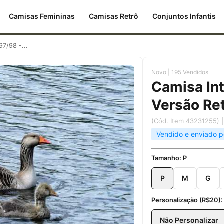
Camisas Femininas
Camisas Retrô
Conjuntos Infantis
97/98 -...
Novo | 195 Vendidos
Camisa Int
Versão Re
(Cód. Item 43231255)
Vendido e enviado 
Tamanho:
P
P
M
G
Personalização (R$20)
Não Personalizar