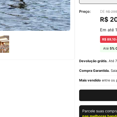
Preço:
DE
R$ 29
R$ 2
Em até 
R$ 89,10
Até
5% 
Devolução grátis.
Até 7
Compra Garantida.
Saia
Mais vendido
entre os 
Parcele suas compr
nas melhores band