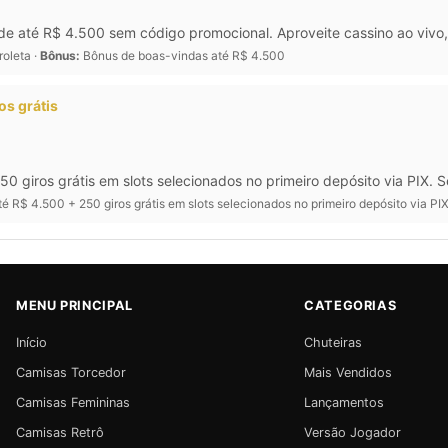
 até R$ 4.500 sem código promocional. Aproveite cassino ao vivo, 
roleta ·
Bônus:
Bônus de boas-vindas até R$ 4.500
os grátis
250 giros grátis em slots selecionados no primeiro depósito via PIX.
é R$ 4.500 + 250 giros grátis em slots selecionados no primeiro depósito via P
MENU PRINCIPAL
CATEGORIAS
Início
Chuteiras
Camisas Torcedor
Mais Vendidos
Camisas Femininas
Lançamentos
Camisas Retrô
Versão Jogador