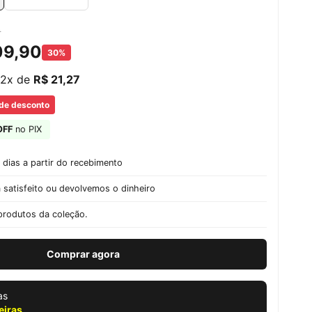
9
09,90
30%
12x de
R$ 21,27
 de desconto
OFF
no PIX
 dias a partir do recebimento
 satisfeito ou devolvemos o dinheiro
produtos da coleção.
Comprar agora
as
eiras