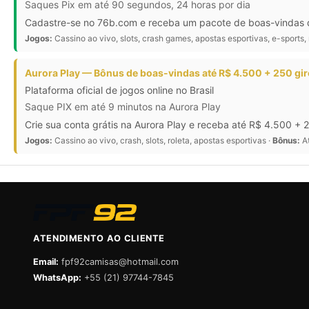
Saques Pix em até 90 segundos, 24 horas por dia
Cadastre-se no 76b.com e receba um pacote de boas-vindas de
Jogos:
Cassino ao vivo, slots, crash games, apostas esportivas, e-sports, 
Aurora Play — Bônus de boas-vindas até R$ 4.500 + 250 gir
Plataforma oficial de jogos online no Brasil
Saque PIX em até 9 minutos na Aurora Play
Crie sua conta grátis na Aurora Play e receba até R$ 4.500 + 
Jogos:
Cassino ao vivo, crash, slots, roleta, apostas esportivas ·
Bônus:
At
ATENDIMENTO AO CLIENTE
Email:
fpf92camisas@hotmail.com
WhatsApp:
+55 (21) 97744-7845