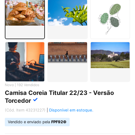
Novo | 192 Vendidos
Camisa Coreia Titular 22/23 - Versão
✓
Torcedor
(Cód. Item 43231227)
|
Disponível em estoque.
Vendido e enviado pela
FPF92©