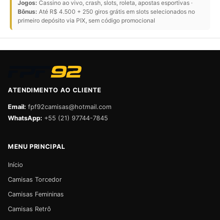
Jogos:
Cassino ao vivo, crash, slots, roleta, apostas esportivas ·
Bônus:
Até R$ 4.500 + 250 giros grátis em slots selecionados no
primeiro depósito via PIX, sem código promocional
ATENDIMENTO AO CLIENTE
Email:
fpf92camisas@hotmail.com
WhatsApp:
+55 (21) 97744-7845
MENU PRINCIPAL
Início
Camisas Torcedor
Camisas Femininas
Camisas Retrô