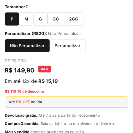
Tamanho:
P
P
M
G
GG
2GG
Personalizar (R$20):
Não Personalizar
Não Personalizar
Personalizar
DE
R$ 269
R$ 149,90
44%
Em até 12x de
R$ 15,19
R$ 119,10 de desconto
Até
5% OFF
no PIX
Devolução grátis.
Até 7 dias a partir do recebimento
Compra Garantida.
Saia satisfeito ou devolvemos o dinheiro
Mais vendido
entre os produtos da coleção.