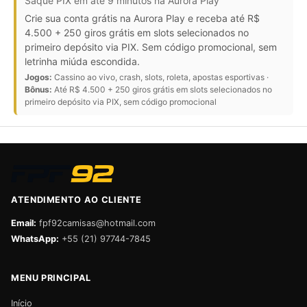
Saque PIX em até 9 minutos na Aurora Play
Crie sua conta grátis na Aurora Play e receba até R$
4.500 + 250 giros grátis em slots selecionados no
primeiro depósito via PIX. Sem código promocional, sem
letrinha miúda escondida.
Jogos:
Cassino ao vivo, crash, slots, roleta, apostas esportivas ·
Bônus:
Até R$ 4.500 + 250 giros grátis em slots selecionados no
primeiro depósito via PIX, sem código promocional
ATENDIMENTO AO CLIENTE
Email:
fpf92camisas@hotmail.com
WhatsApp:
+55 (21) 97744-7845
MENU PRINCIPAL
Início