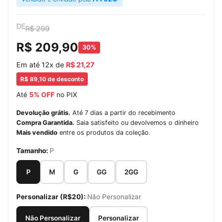
DE
R$ 299
R$ 209,90
30%
Em até 12x de
R$ 21,27
R$ 89,10 de desconto
Até
5% OFF
no PIX
Devolução grátis.
Até 7 dias a partir do recebimento
Compra Garantida.
Saia satisfeito ou devolvemos o dinheiro
Mais vendido
entre os produtos da coleção.
Tamanho:
P
P
M
G
GG
2GG
Personalizar (R$20):
Não Personalizar
Não Personalizar
Personalizar