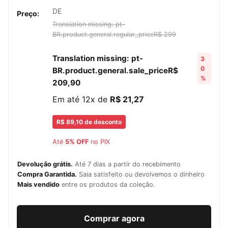
DE
Preço:
Translation missing: pt-
BR.product.general.regular_price
R$ 299
Translation missing: pt-
3
0
BR.product.general.sale_price
R$
%
209,90
Em até 12x de
R$ 21,27
R$ 89,10 de desconto
Até
5% OFF
no PIX
Devolução grátis.
Até 7 dias a partir do recebimento
Compra Garantida.
Saia satisfeito ou devolvemos o dinheiro
Mais vendido
entre os produtos da coleção.
Comprar agora