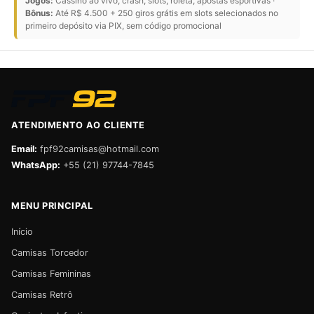
Jogos:
Cassino ao vivo, crash, slots, roleta, apostas esportivas ·
Bônus:
Até R$ 4.500 + 250 giros grátis em slots selecionados no
primeiro depósito via PIX, sem código promocional
ATENDIMENTO AO CLIENTE
Email:
fpf92camisas@hotmail.com
WhatsApp:
+55 (21) 97744-7845
MENU PRINCIPAL
Início
Camisas Torcedor
Camisas Femininas
Camisas Retrô