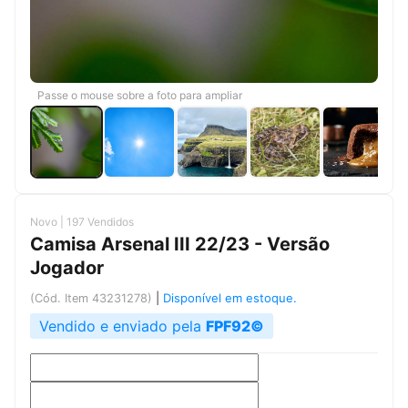
Passe o mouse sobre a foto para ampliar
Novo | 197 Vendidos
Camisa Arsenal III 22/23 - Versão
Jogador
|
Disponível em estoque.
(Cód. Item 43231278)
Vendido e enviado pela
FPF92©