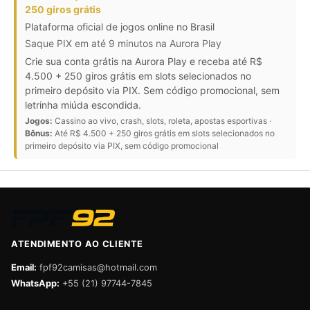
250 giros grátis
Plataforma oficial de jogos online no Brasil
Saque PIX em até 9 minutos na Aurora Play
Crie sua conta grátis na Aurora Play e receba até R$
4.500 + 250 giros grátis em slots selecionados no
primeiro depósito via PIX. Sem código promocional, sem
letrinha miúda escondida.
Jogos:
Cassino ao vivo, crash, slots, roleta, apostas esportivas ·
Bônus:
Até R$ 4.500 + 250 giros grátis em slots selecionados no
primeiro depósito via PIX, sem código promocional
ATENDIMENTO AO CLIENTE
Email:
fpf92camisas@hotmail.com
WhatsApp:
+55 (21) 97744-7845