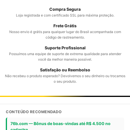
Compra Segura
Loja registrada e com certificado SSL para máxima proteção.
Frete Grátis
Nosso envio é grátis para qualquer lugar do Brasil acompanhada com
código de rastreamento.
Suporte Profissional
Possuímos uma equipe de suporte de extrema qualidade para atender
você da melhor maneira possível.
Satisfação ou Reembolso
Não recebeu o produto esperado? Devolvemos o seu dinheiro ou trocamos
o seu produto.
CONTEÚDO RECOMENDADO
76b.com — Bônus de boas-vindas até R$ 4.500 no
cadastro