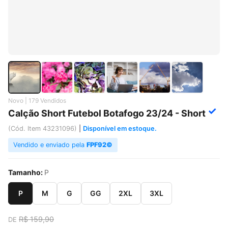
Novo | 179 Vendidos
✓
Calção Short Futebol Botafogo 23/24 - Short
(Cód. Item 43231096)
|
Disponível em estoque.
Vendido e enviado pela
FPF92©
Tamanho:
P
P
M
G
GG
2XL
3XL
R$ 159,90
DE