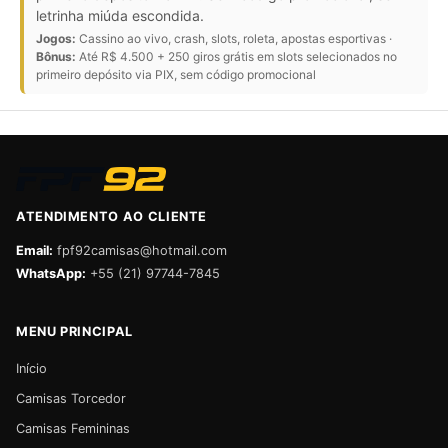
letrinha miúda escondida.
Jogos:
Cassino ao vivo, crash, slots, roleta, apostas esportivas ·
Bônus:
Até R$ 4.500 + 250 giros grátis em slots selecionados no
primeiro depósito via PIX, sem código promocional
ATENDIMENTO AO CLIENTE
Email:
fpf92camisas@hotmail.com
WhatsApp:
+55 (21) 97744-7845
MENU PRINCIPAL
Início
Camisas Torcedor
Camisas Femininas