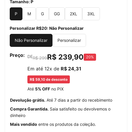
Tamanho:
P
P
M
G
GG
2XL
3XL
Personalizar R$20:
Não Personalizar
Não Personalizar
Personalizar
Preço:
R$ 239,90
DE
20%
R$ 299
Em até 12x de
R$ 24,31
R$ 59,10 de desconto
Até
5% OFF
no PIX
Devolução grátis.
Até 7 dias a partir do recebimento
Compra Garantida.
Saia satisfeito ou devolvemos o
dinheiro
Mais vendido
entre os produtos da coleção.