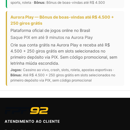
sports, roleta ·
Bônus:
Bônus de boas-vindas até R$ 4.500
Aurora Play — Bônus de boas-vindas até R$ 4.500 +
250 giros grátis
Plataforma oficial de jogos online no Brasil
Saque PIX em até 9 minutos na Aurora Play
Crie sua conta grátis na Aurora Play e receba até R$
4.500 + 250 giros grátis em slots selecionados no
primeiro depósito via PIX. Sem código promocional, sem
letrinha miúda escondida.
Jogos:
Cassino ao vivo, crash, slots, roleta, apostas esportivas ·
Bônus:
Até R$ 4.500 + 250 giros grátis em slots selecionados no
primeiro depósito via PIX, sem código promocional
ATENDIMENTO AO CLIENTE