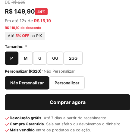
DE
R$ 269
R$ 149,90
44%
Em até 12x de
R$ 15,19
R$ 119,10 de desconto
Até
5% OFF
no PIX
Tamanho:
P
P
M
G
GG
2GG
Personalizar (R$20):
Não Personalizar
Não Personalizar
Personalizar
Comprar agora
Devolução grátis.
Até 7 dias a partir do recebimento
Compra Garantida.
Saia satisfeito ou devolvemos o dinheiro
Mais vendido
entre os produtos da coleção.