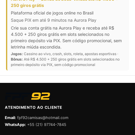
250 giros grátis
Plataforma oficial de jogos online no Brasil
Saque PIX em até 9 minutos na Aurora Play
Crie sua conta grátis na Aurora Play e receba até R$
4.500 + 250 giros grátis em slots selecionados no
primeiro depósito via PIX. Sem código promocional, sem
letrinha miúda escondida.
Jogos:
Cassino ao vivo, crash, slots, roleta, apostas esportivas ·
Bônus:
Até R$ 4.500 + 250 giros grátis em slots selecionados no
primeiro depósito via PIX, sem código promocional
ATENDIMENTO AO CLIENTE
Email:
fpf92camisas@hotmail.com
WhatsApp:
+55 (21) 97744-7845