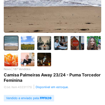
Novo | 187 Vendidos
Camisa Palmeiras Away 23/24 - Puma Torcedor
Feminina
|
(Cód. Item 43231175)
Disponível em estoque.
Vendido e enviado pela
FPF92©